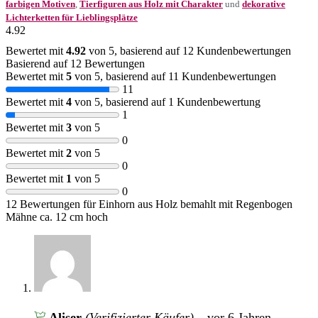
farbigen Motiven
,
Tierfiguren aus Holz mit Charakter
und
dekorative
Lichterketten für Lieblingsplätze
4.92
Bewertet mit
4.92
von 5, basierend auf
12
Kundenbewertungen
Basierend auf 12 Bewertungen
Bewertet mit
5
von 5, basierend auf
11
Kundenbewertungen
11
Bewertet mit
4
von 5, basierend auf
1
Kundenbewertung
1
Bewertet mit
3
von 5
0
Bewertet mit
2
von 5
0
Bewertet mit
1
von 5
0
12 Bewertungen für
Einhorn aus Holz bemahlt mit Regenbogen
Mähne ca. 12 cm hoch
Alişer
(Verifizierter Käufer)
–
vor 6 Jahren