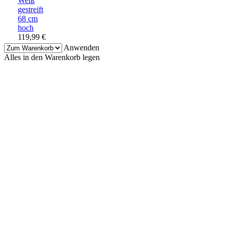
Weiß
gestreift
68 cm
hoch
119,99
€
Anwenden
Alles in den Warenkorb legen