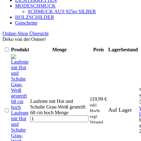
LICHTERKETTEN
MODESCHMUCK
SCHMUCK AUS 925er SILBER
HOLZSCHILDER
Gutscheine
Online-Shop Übersicht
Deko von der Ostsee!
Produkt
Menge
Preis
Lagerbestand
119,99
€
Laufente mit Hut und
inkl.
Schuhe Grau-Weiß gestreift
Auf Lager
MwSt.
68 cm hoch Menge
Laufente
zzgl.
mit Hut
Versand
und
Schuhe
Grau-