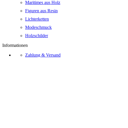
Maritimes aus Holz
Figuren aus Resin
Lichterketten
Modeschmuck
Holzschilder
Informationen
Zahlung & Versand
Zahlungsarten
Widerrufsrecht
AGB
Kontakt
Über Uns
Bezahlmethoden
Vertrag widerrufen