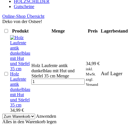
HOLZSCHILDER
Gutscheine
Online-Shop Übersicht
Deko von der Ostsee!
Produkt
Menge
Preis
Lagerbestand
34,99
€
Holz Laufente antik
inkl.
dunkelblau mit Hut und
Auf Lager
Holz
MwSt.
Stiefel 35 cm Menge
Laufente
zzgl.
antik
Versand
dunkelblau
mit Hut
und Stiefel
35 cm
34,99
€
Anwenden
Alles in den Warenkorb legen