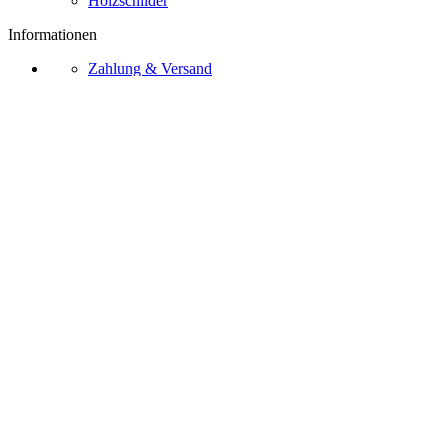
Holzschilder
Informationen
Zahlung & Versand
Zahlungsarten
Widerrufsrecht
AGB
Kontakt
Über Uns
Bezahlmethoden
Vertrag widerrufen
Ⓒ 2026 – Sternschnuppe.online
Impressum
Datenschutz