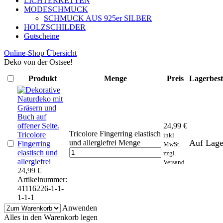
LICHTERKETTEN
MODESCHMUCK
SCHMUCK AUS 925er SILBER
HOLZSCHILDER
Gutscheine
Online-Shop Übersicht
Deko von der Ostsee!
Produkt
Menge
Preis
Lagerbes
24,99
€
Tricolore Fingerring elastisch
Tricolore
inkl.
Auf Lage
und allergiefrei Menge
Fingerring
MwSt.
elastisch und
zzgl.
allergiefrei
Versand
24,99
€
Artikelnummer:
41116226-1-1-
1-1-1
Anwenden
Alles in den Warenkorb legen