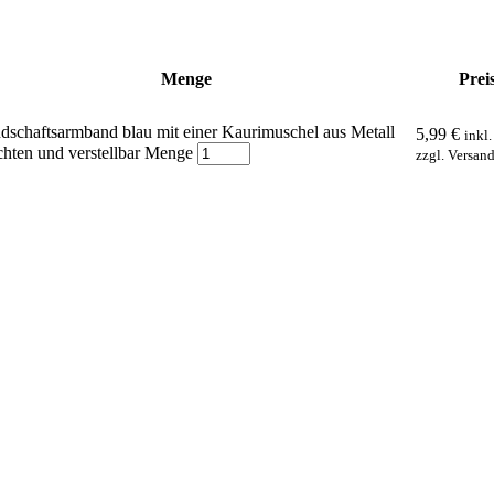
Menge
Prei
dschaftsarmband blau mit einer Kaurimuschel aus Metall
5,99
€
inkl
chten und verstellbar Menge
zzgl. Versan