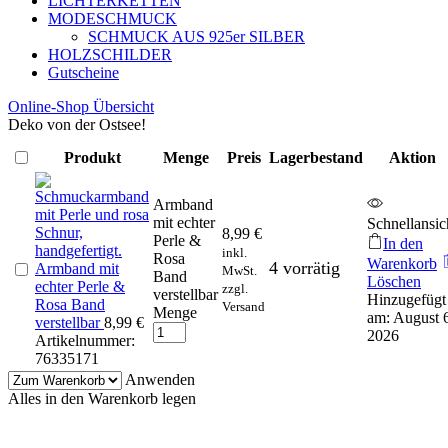
LICHTERKETTEN
MODESCHMUCK
SCHMUCK AUS 925er SILBER
HOLZSCHILDER
Gutscheine
Online-Shop Übersicht
Deko von der Ostsee!
Produkt
Menge
Preis
Lagerbestand
Aktion
Armband
mit echter
Schnellansic
8,99
€
Perle &
In den
inkl.
Rosa
Warenkorb
4 vorrätig
Armband mit
MwSt.
Band
Löschen
echter Perle &
zzgl.
verstellbar
Hinzugefügt
Rosa Band
Versand
Menge
am: August 
verstellbar
8,99
€
2026
Artikelnummer:
76335171
Anwenden
Alles in den Warenkorb legen