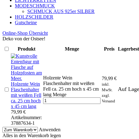
LICHTERKETTEN
MODESCHMUCK
SCHMUCK AUS 925er SILBER
HOLZSCHILDER
Gutscheine
Online-Shop Übersicht
Deko von der Ostsee!
Produkt
Menge
Preis
Lagerbes
Holzente Wein
79,99
€
Flaschenhalter mit weißen
Holzente Wein
inkl.
Auf Lage
Fell ca. 25 cm hoch x 45 cm
Flaschenhalter
MwSt.
lang Menge
mit weißen Fell
zzgl.
ca. 25 cm hoch
Versand
x 45 cm lang
79,99
€
Artikelnummer:
37887634-1
Anwenden
Alles in den Warenkorb legen