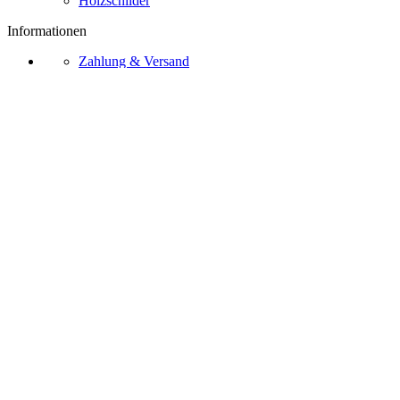
Holzschilder
Informationen
Zahlung & Versand
Zahlungsarten
Widerrufsrecht
AGB
Kontakt
Über Uns
Bezahlmethoden
Vertrag widerrufen
Ⓒ 2026 – Sternschnuppe.online
Impressum
Datenschutz