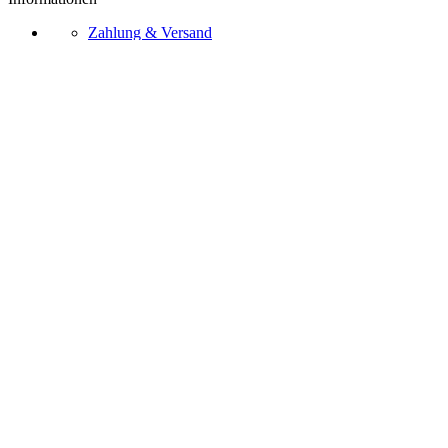
Zahlung & Versand
Zahlungsarten
Widerrufsrecht
AGB
Kontakt
Über Uns
Bezahlmethoden
Vertrag widerrufen
Ⓒ 2026 – Sternschnuppe.online
Impressum
Datenschutz
AGB
Widerrufrecht