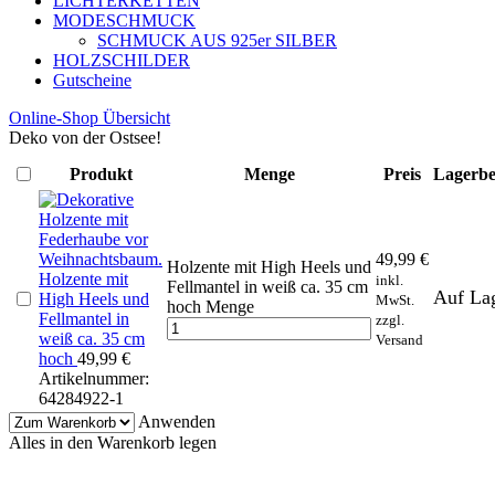
LICHTERKETTEN
MODESCHMUCK
SCHMUCK AUS 925er SILBER
HOLZSCHILDER
Gutscheine
Online-Shop Übersicht
Deko von der Ostsee!
Produkt
Menge
Preis
Lagerbe
49,99
€
Holzente mit High Heels und
Holzente mit
inkl.
Fellmantel in weiß ca. 35 cm
Auf La
High Heels und
MwSt.
hoch Menge
Fellmantel in
zzgl.
weiß ca. 35 cm
Versand
hoch
49,99
€
Artikelnummer:
64284922-1
Anwenden
Alles in den Warenkorb legen