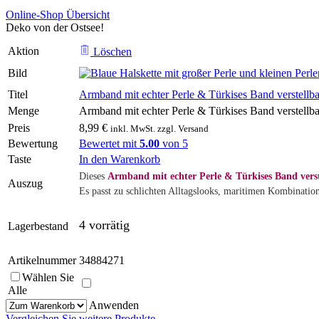
Online-Shop Übersicht
Deko von der Ostsee!
Aktion
Löschen
Bild
Titel
Armband mit echter Perle & Türkises Band verstellba
Menge
Armband mit echter Perle & Türkises Band verstell
Preis
8,99
€
inkl. MwSt. zzgl. Versand
Bewertung
Bewertet mit
5.00
von 5
Taste
In den Warenkorb
Dieses
Armband mit echter Perle & Türkises Band verst
Auszug
Es passt zu schlichten Alltagslooks, maritimen Kombinatio
4 vorrätig
Lagerbestand
Artikelnummer
34884271
Wählen Sie
Alle
Anwenden
Vergleichen Sie weitere Produkte